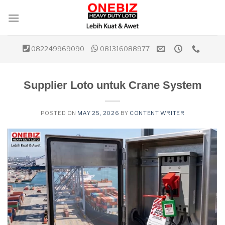
Skip
to
content
082249969090
081316088977
Supplier Loto untuk Crane System
POSTED ON
MAY 25, 2026
BY
CONTENT WRITER