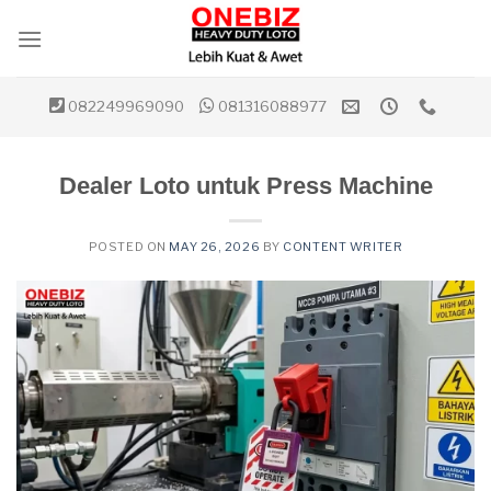
Skip
to
content
082249969090
081316088977
Dealer Loto untuk Press Machine
POSTED ON
MAY 26, 2026
BY
CONTENT WRITER