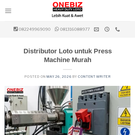
Skip
to
content
082249969090
081316088977
Distributor Loto untuk Press
Machine Murah
POSTED ON
MAY 26, 2026
BY
CONTENT WRITER