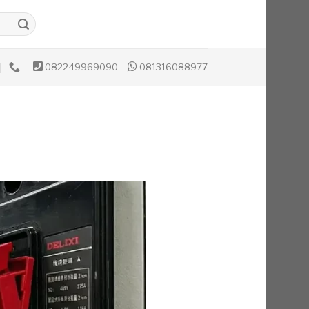
082249969090
081316088977