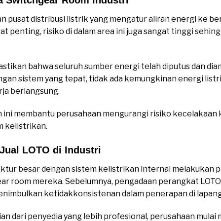
usat distribusi listrik yang mengatur aliran energi ke be
t penting, risiko di dalam area ini juga sangat tinggi seh
stikan bahwa seluruh sumber energi telah diputus dan di
an sistem yang tepat, tidak ada kemungkinan energi listri
rja berlangsung.
em ini membantu perusahaan mengurangi risiko kecelakaan 
m kelistrikan.
Jual LOTO di Industri
tur besar dengan sistem kelistrikan internal melakukan 
ar room mereka. Sebelumnya, pengadaan perangkat LOTO d
menimbulkan ketidakkonsistenan dalam penerapan di lapan
an dari penyedia yang lebih profesional, perusahaan mul