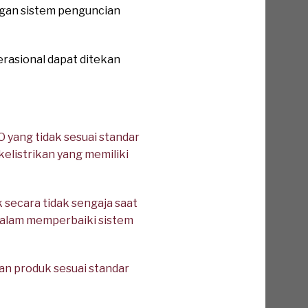
engan sistem penguncian
erasional dapat ditekan
 yang tidak sesuai standar
elistrikan yang memiliki
 secara tidak sengaja saat
 dalam memperbaiki sistem
n produk sesuai standar