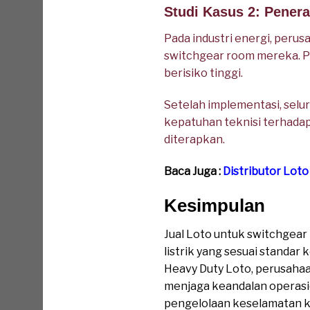
Studi Kasus 2: Pener
Pada industri energi, per
switchgear room mereka. Pro
berisiko tinggi.
Setelah implementasi, seluru
kepatuhan teknisi terhadap
diterapkan.
Baca Juga :
Distributor Lot
Kesimpulan
Jual Loto untuk switchgea
listrik yang sesuai standa
Heavy Duty Loto, perusahaa
menjaga keandalan operasion
pengelolaan keselamatan ke