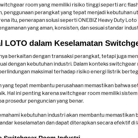
itchgear room yang memiliki risiko tinggi seperti arc flash,
an, penggunaan perangkat yang tepat menjadi kebutuhan 
rena itu, penerapan solusi seperti ONEBIZ Heavy Duty Loto
gamanan yang aman, konsisten, dan sesuai standar indust
al LOTO dalam Keselamatan Switch
anya berkaitan dengan transaksi perangkat, tetapi juga me
uai dengan kebutuhan industri. Dalam konteks switchgear 
lindungan maksimal terhadap risiko energi listrik berteg
an yang tepat membantu perusahaan memastikan bahwa setiap
k. Hal ini penting karena switchgear room memiliki sistem
npa prosedur penguncian yang benar.
ng memahami kebutuhan industri akan membantu memastikan
andar keselamatan dan dapat diterapkan secara efektif di 
 Switchgear Room Industri