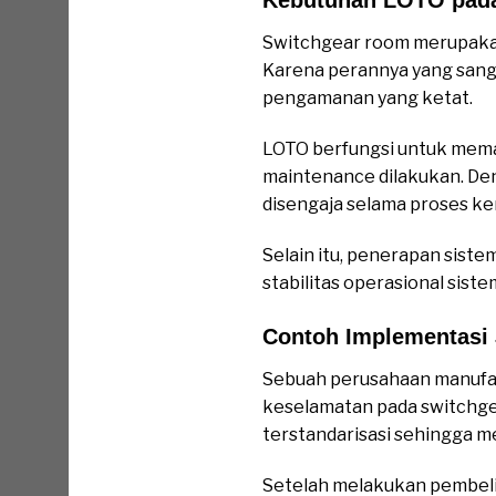
Switchgear room merupakan p
Karena perannya yang sanga
pengamanan yang ketat.
LOTO berfungsi untuk mema
maintenance dilakukan. Deng
disengaja selama proses ke
Selain itu, penerapan sist
stabilitas operasional siste
Contoh Implementasi 
Sebuah perusahaan manufak
keselamatan pada switchge
terstandarisasi sehingga 
Setelah melakukan pembeli