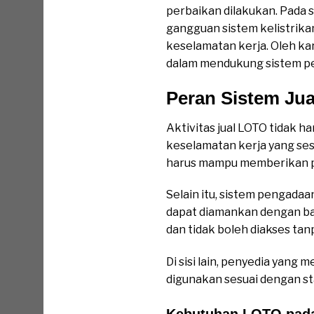
perbaikan dilakukan. Pada sw
gangguan sistem kelistrik
keselamatan kerja. Oleh ka
dalam mendukung sistem pen
Peran Sistem Ju
Aktivitas jual LOTO tidak h
keselamatan kerja yang ses
harus mampu memberikan per
Selain itu, sistem pengada
dapat diamankan dengan bai
dan tidak boleh diakses ta
Di sisi lain, penyedia ya
digunakan sesuai dengan st
Kebutuhan LOTO pada