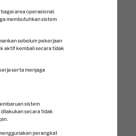
rbagai area operasional.
ingga membutuhkan sistem
amankan sebelum pekerjaan
k aktif kembali secara tidak
kerja serta menjaga
pembaruan sistem
ilakukan secara tidak
gan.
ai menggunakan perangkat