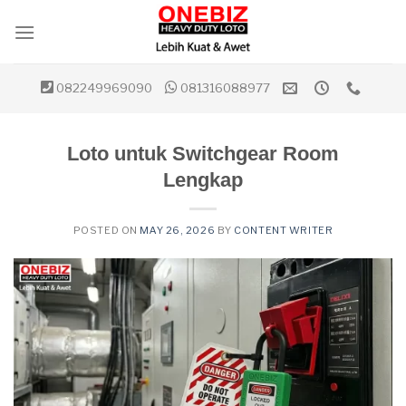
Skip
to
content
082249969090
081316088977
Loto untuk Switchgear Room
Lengkap
POSTED ON
MAY 26, 2026
BY
CONTENT WRITER