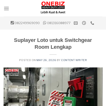
Skip
to
content
082249969090
081316088977
Suplayer Loto untuk Switchgear
Room Lengkap
POSTED ON
MAY 26, 2026
BY
CONTENT WRITER