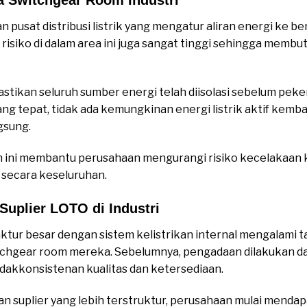
usat distribusi listrik yang mengatur aliran energi ke be
, risiko di dalam area ini juga sangat tinggi sehingga me
tikan seluruh sumber energi telah diisolasi sebelum pek
ng tepat, tidak ada kemungkinan energi listrik aktif kemba
gsung.
em ini membantu perusahaan mengurangi risiko kecelakaan 
n secara keseluruhan.
Suplier LOTO di Industri
tur besar dengan sistem kelistrikan internal mengalami
chgear room mereka. Sebelumnya, pengadaan dilakukan da
idakkonsistenan kualitas dan ketersediaan.
n suplier yang lebih terstruktur, perusahaan mulai mend