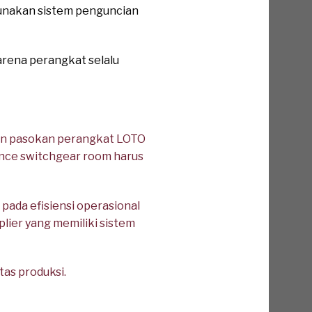
gunakan sistem penguncian
karena perangkat selalu
tan pasokan perangkat LOTO
nance switchgear room harus
ada efisiensi operasional
lier yang memiliki sistem
tas produksi.