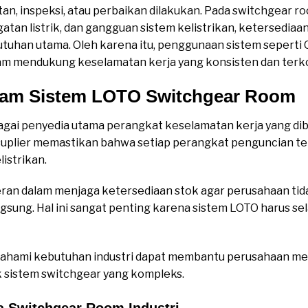
n, inspeksi, atau perbaikan dilakukan. Pada switchgear ro
engatan listrik, dan gangguan sistem kelistrikan, ketersedi
utuhan utama. Oleh karena itu, penggunaan sistem seperti
am mendukung keselamatan kerja yang konsisten dan terko
alam Sistem LOTO Switchgear Room
agai penyedia utama perangkat keselamatan kerja yang dib
suplier memastikan bahwa setiap perangkat penguncian te
istrikan.
erperan dalam menjaga ketersediaan stok agar perusahaan ti
sung. Hal ini sangat penting karena sistem LOTO harus sel
 memahami kebutuhan industri dapat membantu perusahaan m
k sistem switchgear yang kompleks.
 Switchgear Room Industri