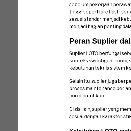
sebelum pekerjaan perawata
tinggi seperti arc flash, s
sesuai standar menjadi keb
menjadi bagian penting dal
Peran Suplier d
Suplier LOTO berfungsi seb
konteks switchgear room, 
kebutuhan teknis sistem kel
Selain itu, suplier juga b
proses maintenance berlang
pun dibutuhkan.
Di sisi lain, suplier yang
sesuai dengan karakteristi
Kebutuhan LOTO pada