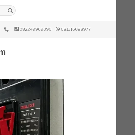
082249969090
081316088977
om