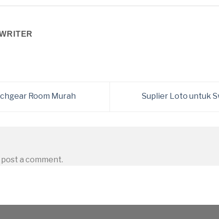
WRITER
itchgear Room Murah
Suplier Loto untuk
 post a comment.