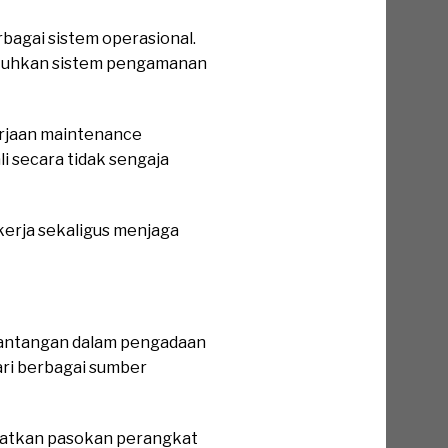
rbagai sistem operasional.
mbutuhkan sistem pengamanan
erjaan maintenance
li secara tidak sengaja
kerja sekaligus menjaga
 tantangan dalam pengadaan
ri berbagai sumber
apatkan pasokan perangkat