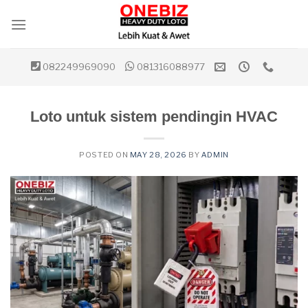
Skip
to
content
082249969090
081316088977
Loto untuk sistem pendingin HVAC
POSTED ON
MAY 28, 2026
BY
ADMIN