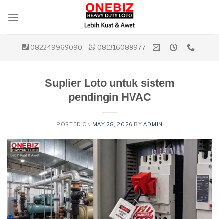
Skip
to
content
082249969090
081316088977
Suplier Loto untuk sistem
pendingin HVAC
POSTED ON
MAY 28, 2026
BY
ADMIN