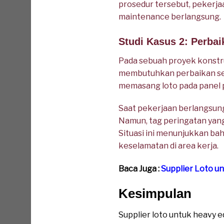
prosedur tersebut, pekerjaa
maintenance berlangsung.
Studi Kasus 2: Perbai
Pada sebuah proyek konstru
membutuhkan perbaikan seg
memasang loto pada panel 
Saat pekerjaan berlangsung
Namun, tag peringatan yan
Situasi ini menunjukkan ba
keselamatan di area kerja.
Baca Juga :
Supplier Loto 
Kesimpulan
Supplier loto untuk heav