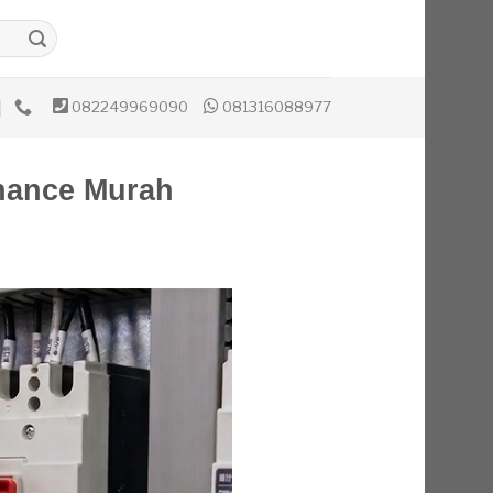
082249969090
081316088977
nance Murah