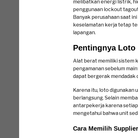
melibatkan energi listrik, h
penggunaan lockout tagout 
Banyak perusahaan saat in
keselamatan kerja tetap te
lapangan.
Pentingnya Loto
Alat berat memiliki sistem
pengamanan sebelum mainten
dapat bergerak mendadak d
Karena itu, loto digunakan
berlangsung. Selain memban
antarpekerja karena setiap t
mengetahui bahwa unit seda
Cara Memilih Supplier