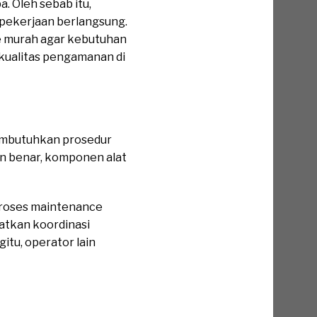
a. Oleh sebab itu,
 pekerjaan berlangsung.
ce murah agar kebutuhan
 kualitas pengamanan di
membutuhkan prosedur
an benar, komponen alat
 proses maintenance
atkan koordinasi
gitu, operator lain