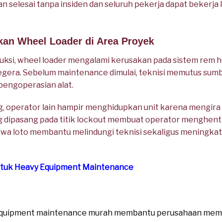
n selesai tanpa insiden dan seluruh pekerja dapat bekerja 
kan Wheel Loader di Area Proyek
ksi, wheel loader mengalami kerusakan pada sistem rem h
era. Sebelum maintenance dimulai, teknisi memutus sumbe
pengoperasian alat.
, operator lain hampir menghidupkan unit karena mengira p
g dipasang pada titik lockout membuat operator menghenti
hwa loto membantu melindungi teknisi sekaligus meningka
untuk Heavy Equipment Maintenance
y equipment maintenance murah membantu perusahaan me