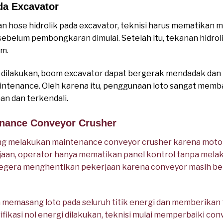
da Excavator
 hose hidrolik pada excavator, teknisi harus mematikan m
ebelum pembongkaran dimulai. Setelah itu, tekanan hidroli
em.
ak dilakukan, boom excavator dapat bergerak mendadak d
ntenance. Oleh karena itu, penggunaan loto sangat mem
an dan terkendali.
enance Conveyor Crusher
g melakukan maintenance conveyor crusher karena moto
jaan, operator hanya mematikan panel kontrol tanpa mela
egera menghentikan pekerjaan karena conveyor masih berp
emasang loto pada seluruh titik energi dan memberikan t
ifikasi nol energi dilakukan, teknisi mulai memperbaiki c