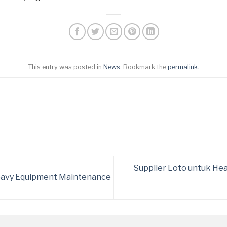
This entry was posted in
News
. Bookmark the
permalink
.
Supplier Loto untuk H
eavy Equipment Maintenance