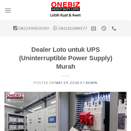
Skip
to
content
082249969090
081316088977
Dealer Loto untuk UPS
(Uninterruptible Power Supply)
Murah
POSTED ON
MAY 29, 2026
BY
ADMIN