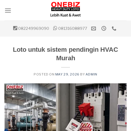
Skip
to
content
082249969090
081316088977
Loto untuk sistem pendingin HVAC
Murah
POSTED ON
MAY 29, 2026
BY
ADMIN