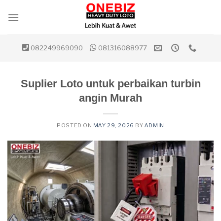
Skip
to
content
082249969090
081316088977
Suplier Loto untuk perbaikan turbin
angin Murah
POSTED ON
MAY 29, 2026
BY
ADMIN