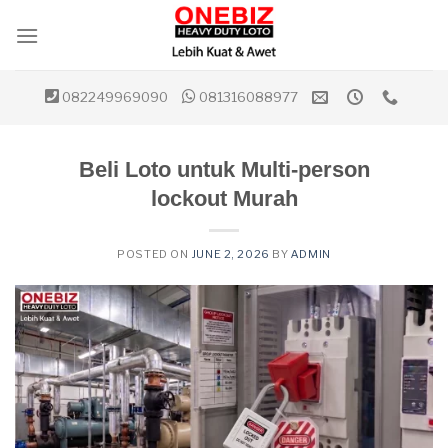
Skip
to
content
082249969090
081316088977
Beli Loto untuk Multi-person
lockout Murah
POSTED ON
JUNE 2, 2026
BY
ADMIN