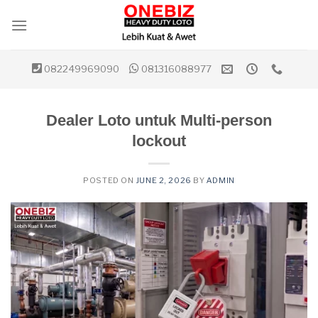
Skip
to
content
082249969090
081316088977
Dealer Loto untuk Multi-person
lockout
POSTED ON
JUNE 2, 2026
BY
ADMIN