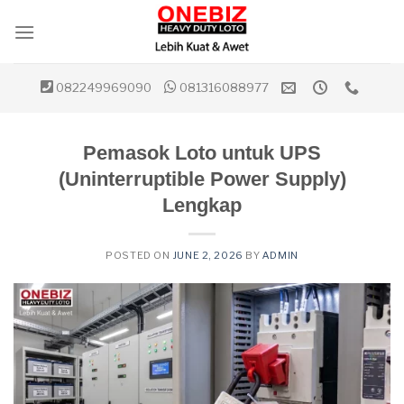
Skip
to
content
082249969090
081316088977
Pemasok Loto untuk UPS
(Uninterruptible Power Supply)
Lengkap
POSTED ON
JUNE 2, 2026
BY
ADMIN