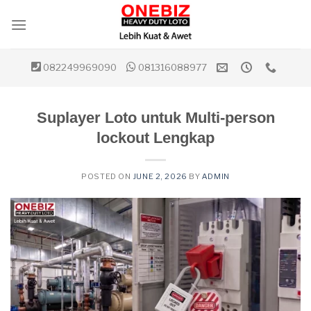
Skip
to
content
082249969090
081316088977
Suplayer Loto untuk Multi-person
lockout Lengkap
POSTED ON
JUNE 2, 2026
BY
ADMIN