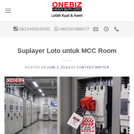
Skip
to
content
082249969090
081316088977
Suplayer Loto untuk MCC Room
POSTED ON
JUNE 3, 2026
BY
CONTENT WRITER