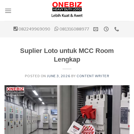
Skip
to
content
082249969090
081316088977
Suplier Loto untuk MCC Room
Lengkap
POSTED ON
JUNE 3, 2026
BY
CONTENT WRITER