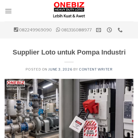
Skip
to
content
082249969090
081316088977
Supplier Loto untuk Pompa Industri
POSTED ON
JUNE 3, 2026
BY
CONTENT WRITER