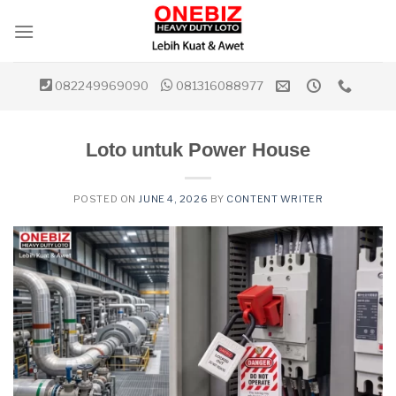
Skip
to
content
082249969090
081316088977
Loto untuk Power House
POSTED ON
JUNE 4, 2026
BY
CONTENT WRITER