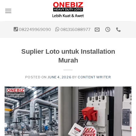
Skip
to
content
082249969090
081316088977
Suplier Loto untuk Installation
Murah
POSTED ON
JUNE 4, 2026
BY
CONTENT WRITER