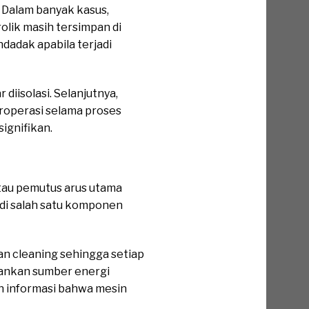
 Dalam banyak kasus,
olik masih tersimpan di
adak apabila terjadi
diisolasi. Selanjutnya,
roperasi selama proses
ignifikan.
atau pemutus arus utama
adi salah satu komponen
aan cleaning sehingga setiap
ankan sumber energi
n informasi bahwa mesin