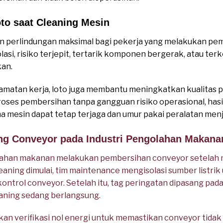
to saat Cleaning Mesin
 perlindungan maksimal bagi pekerja yang melakukan pem
solasi, risiko terjepit, tertarik komponen bergerak, atau te
kan.
matan kerja, loto juga membantu meningkatkan kualitas p
roses pembersihan tanpa gangguan risiko operasional, hasi
a mesin dapat tetap terjaga dan umur pakai peralatan menj
ing Conveyor pada Industri Pengolahan Makana
ahan makanan melakukan pembersihan conveyor setelah 
leaning dimulai, tim maintenance mengisolasi sumber listr
ontrol conveyor. Setelah itu, tag peringatan dipasang pada
aning sedang berlangsung.
ukan verifikasi nol energi untuk memastikan conveyor tida