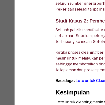
seluruh sumber energi berh
Pekerjaan selesai tanpa in
Studi Kasus 2: Pembe
Sebuah pabrik manufaktur m
setiap hari. Sebelum pekerj
terhubung ke mesin. Setelah
Ketika proses cleaning be
mesin untuk melakukan pen
sehingga membatalkan tinda
tetap aman dan proses pem
Baca Juga :
Loto untuk Clea
Kesimpulan
Loto untuk cleaning mesin