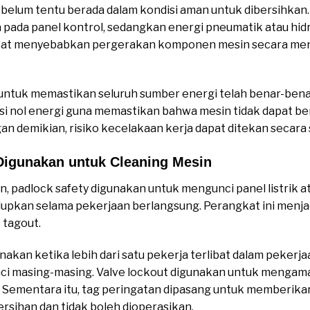
 belum tentu berada dalam kondisi aman untuk dibersihkan.
ia pada panel kontrol, sedangkan energi pneumatik atau hidr
 dapat menyebabkan pergerakan komponen mesin secara mend
 untuk memastikan seluruh sumber energi telah benar-benar 
si nol energi guna memastikan bahwa mesin tidak dapat be
n demikian, risiko kecelakaan kerja dapat ditekan secara s
Digunakan untuk Cleaning Mesin
n, padlock safety digunakan untuk mengunci panel listrik 
idupkan selama pekerjaan berlangsung. Perangkat ini menj
 tagout.
gunakan ketika lebih dari satu pekerja terlibat dalam pekerj
i masing-masing. Valve lockout digunakan untuk mengam
 Sementara itu, tag peringatan dipasang untuk memberika
sihan dan tidak boleh dioperasikan.