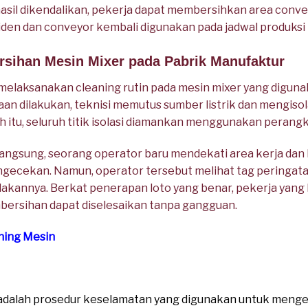
asil dikendalikan, pekerja dapat membersihkan area conv
siden dan conveyor kembali digunakan pada jadwal produksi 
rsihan Mesin Mixer pada Pabrik Manufaktur
elaksanakan cleaning rutin pada mesin mixer yang diguna
aan dilakukan, teknisi memutus sumber listrik dan mengiso
 itu, seluruh titik isolasi diamankan menggunakan perangka
rlangsung, seorang operator baru mendekati area kerja d
gecekan. Namun, operator tersebut melihat tag peringat
kannya. Berkat penerapan loto yang benar, pekerja yang 
bersihan dapat diselesaikan tanpa gangguan.
ning Mesin
 adalah prosedur keselamatan yang digunakan untuk menge