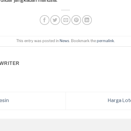
n diluar jangkauan manusia.
This entry was posted in
News
. Bookmark the
permalink
.
WRITER
esin
Harga Lot