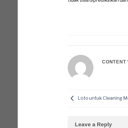
tidak bisa diprediksikan da
CONTENT 
Loto untuk Cleaning M
Leave a Reply