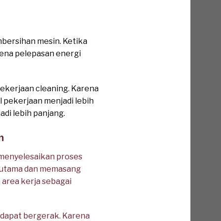
bersihan mesin. Ketika
rkena pelepasan energi
ekerjaan cleaning. Karena
l pekerjaan menjadi lebih
adi lebih panjang.
n
menyelesaikan proses
ik utama dan memasang
 area kerja sebagai
k dapat bergerak. Karena