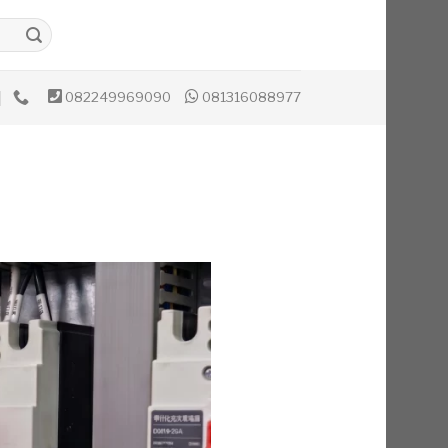
082249969090
081316088977