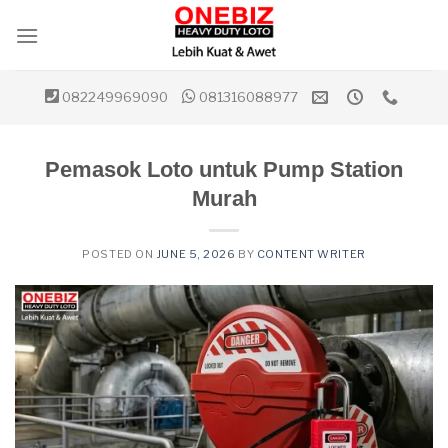
Skip
to
content
082249969090
081316088977
Pemasok Loto untuk Pump Station
Murah
POSTED ON
JUNE 5, 2026
BY
CONTENT WRITER