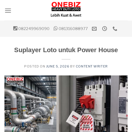
Skip
to
content
082249969090
081316088977
Suplayer Loto untuk Power House
POSTED ON
JUNE 5, 2026
BY
CONTENT WRITER