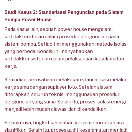
Studi Kasus 2: Standarisasi Penguncian pada Sistem
Pompa Power House
Pada kasus lain, sebuah power house mengalami
ketidakteraturan dalam prosedur penguncian pada
sistem pompa. Setiap tim menggunakan metode isolasi
yang berbeda. Kondisi ini menyebabkan
ketidakkonsistenan dalam pelaksanaan keselamatan
kerja.
Kemudian, perusahaan melakukan standarisasi melalui
kerja sama dengan suplayer loto. Setelah sistem
diterapkan, seluruh teknisi menggunakan prosedur
penguncian yang sama. Selain itu, proses isolasi energi
menjadi lebih mudah diawasi dan dikendalikan.
Selanjutnya, tingkat kesalahan kerja menurun secara
signifikan. Selain itu, proses audit keselamatan menjadi