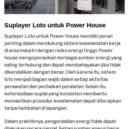
Suplayer Loto untuk Power House
Suplayer Loto untuk Power House memiliki peran
penting dalam mendukung sistem keselamatan kerja
di area industri dengan risiko energi tinggi. Power
house mengoperasikan berbagai sumber energi yang
saling terhubung dan dapat membahayakan jika tidak
dikendalikan dengan benar. Oleh karena itu, sistem
loto menjadi bagian wajib dalam setiap aktivitas
perawatan dan perbaikan peralatan. Selain itu,
ketersediaan suplai yang konsisten membantu
memastikan prosedur keselamatan dapat diterapkan
tanpa hambatan di lapangan.
Dalam praktiknya, pengendalian energi tidak dapat
dilakukan secara parsial. Setiap sumber energi harus