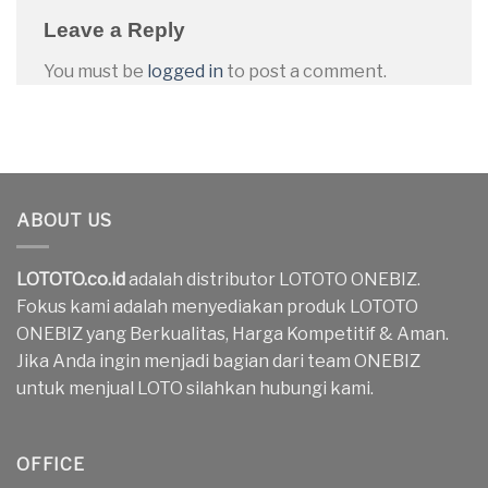
Leave a Reply
You must be
logged in
to post a comment.
ABOUT US
LOTOTO.co.id
adalah distributor LOTOTO ONEBIZ.
Fokus kami adalah menyediakan produk LOTOTO
ONEBIZ yang Berkualitas, Harga Kompetitif & Aman.
Jika Anda ingin menjadi bagian dari team ONEBIZ
untuk menjual LOTO silahkan hubungi kami.
OFFICE