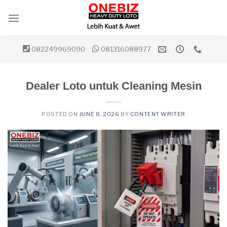
Skip
to
content
082249969090
081316088977
Dealer Loto untuk Cleaning Mesin
POSTED ON
JUNE 8, 2026
BY
CONTENT WRITER