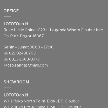
OFFICE
LOTOTO.co.id
Ruko Little China JC23 Jl. Legenda Wisata Cibubur Kec.
Gn. Putri Bogor 16967
Senin – Jumat 08:00 – 17:00
☏ 021 82480703
☏ 0813-1608-8977
✉
cso.sakha@gmail.com
SHOWROOM
LOTOTO.co.id
WH1 Ruko North Point, Blok JE 9, Cibubur
WH2 Ruko Little China, Blok JC 21, Cibubur