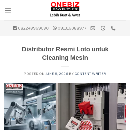
Skip
to
content
082249969090
081316088977
Distributor Resmi Loto untuk
Cleaning Mesin
POSTED ON
JUNE 8, 2026
BY
CONTENT WRITER