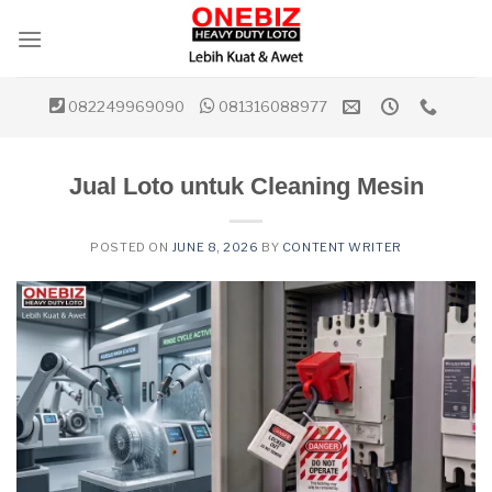
Skip
to
content
082249969090
081316088977
Jual Loto untuk Cleaning Mesin
POSTED ON
JUNE 8, 2026
BY
CONTENT WRITER