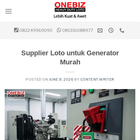
Skip
to
content
082249969090
081316088977
Supplier Loto untuk Generator
Murah
POSTED ON
JUNE 8, 2026
BY
CONTENT WRITER