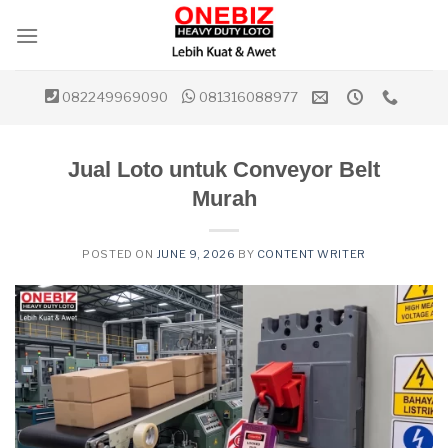
Skip
to
content
082249969090
081316088977
Jual Loto untuk Conveyor Belt
Murah
POSTED ON
JUNE 9, 2026
BY
CONTENT WRITER