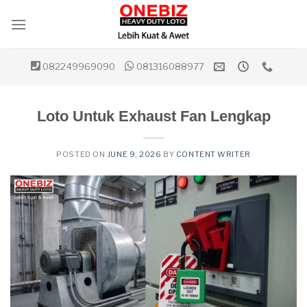
Skip
to
content
082249969090
081316088977
Loto Untuk Exhaust Fan Lengkap
POSTED ON
JUNE 9, 2026
BY
CONTENT WRITER