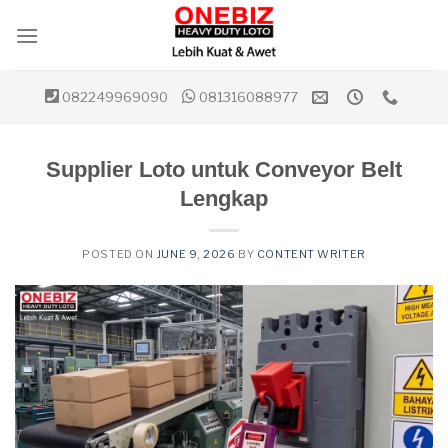
Skip
to
content
082249969090
081316088977
Supplier Loto untuk Conveyor Belt
Lengkap
POSTED ON
JUNE 9, 2026
BY
CONTENT WRITER