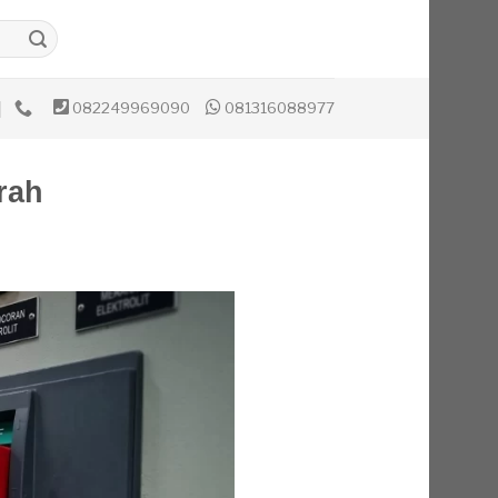
082249969090
081316088977
rah