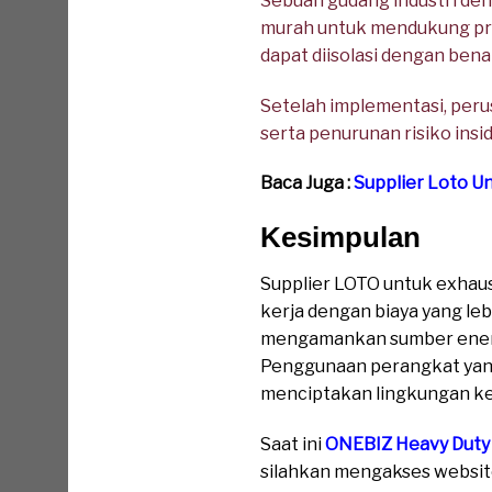
Sebuah gudang industri de
murah untuk mendukung pro
dapat diisolasi dengan bena
Setelah implementasi, per
serta penurunan risiko ins
Baca Juga :
Supplier Loto U
Kesimpulan
Supplier LOTO untuk exhaus
kerja dengan biaya yang l
mengamankan sumber energi
Penggunaan perangkat yang
menciptakan lingkungan kerj
Saat ini
ONEBIZ Heavy Duty
silahkan mengakses website 