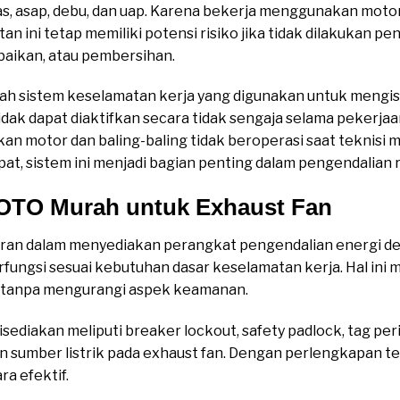
 asap, debu, dan uap. Karena bekerja menggunakan motor l
n ini tetap memiliki potensi risiko jika tidak dilakukan pe
baikan, atau pembersihan.
ah sistem keselamatan kerja yang digunakan untuk mengis
idak dapat diaktifkan secara tidak sengaja selama pekerja
an motor dan baling-baling tidak beroperasi saat teknisi 
, sistem ini menjadi bagian penting dalam pengendalian ris
LOTO Murah untuk Exhaust Fan
ran dalam menyediakan perangkat pengendalian energi de
fungsi sesuai kebutuhan dasar keselamatan kerja. Hal in
tanpa mengurangi aspek keamanan.
ediakan meliputi breaker lockout, safety padlock, tag peri
sumber listrik pada exhaust fan. Dengan perlengkapan ter
ra efektif.