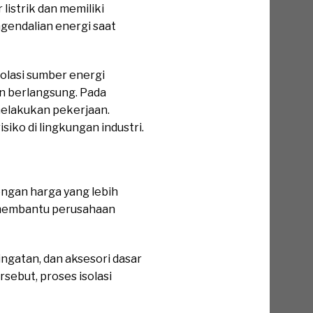
istrik dan memiliki
ngendalian energi saat
olasi sumber energi
an berlangsung. Pada
melakukan pekerjaan.
iko di lingkungan industri.
ngan harga yang lebih
i membantu perusahaan
ngatan, dan aksesori dasar
sebut, proses isolasi