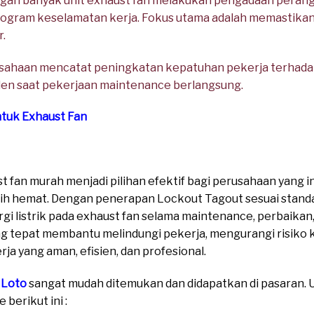
ngan banyak unit exhaust fan melakukan pengadaan perangk
gram keselamatan kerja. Fokus utama adalah memastikan
r.
usahaan mencatat peningkatan kepatuhan pekerja terhad
iden saat pekerjaan maintenance berlangsung.
ntuk Exhaust Fan
t fan murah menjadi pilihan efektif bagi perusahaan yang
ebih hemat. Dengan penerapan Lockout Tagout sesuai stan
 listrik pada exhaust fan selama maintenance, perbaika
 tepat membantu melindungi pekerja, mengurangi risiko k
a yang aman, efisien, dan profesional.
 Loto
sangat mudah ditemukan dan didapatkan di pasaran. Un
berikut ini :