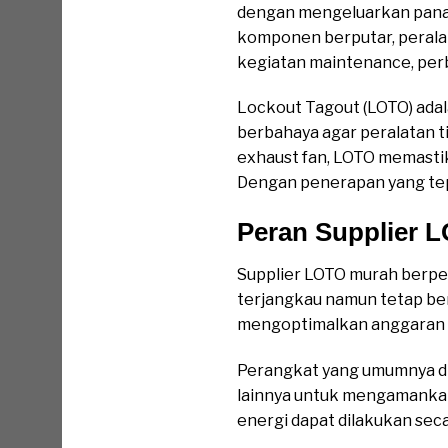
dengan mengeluarkan panas,
komponen berputar, peralata
kegiatan maintenance, per
Lockout Tagout (LOTO) adal
berbahaya agar peralatan t
exhaust fan, LOTO memastik
Dengan penerapan yang tepat
Peran Supplier 
Supplier LOTO murah berpe
terjangkau namun tetap ber
mengoptimalkan anggaran 
Perangkat yang umumnya dis
lainnya untuk mengamankan 
energi dapat dilakukan seca