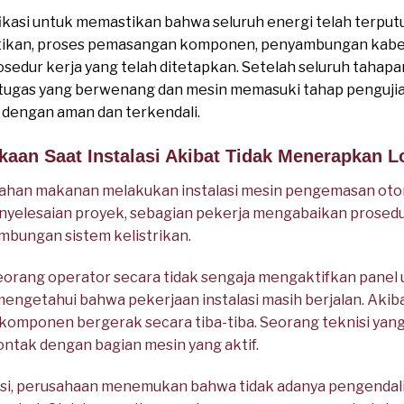
ifikasi untuk memastikan bahwa seluruh energi telah terpu
stikan, proses pemasangan komponen, penyambungan kabel,
osedur kerja yang telah ditetapkan. Setelah seluruh tahapa
tugas yang berwenang dan mesin memasuki tahap pengujian
g dengan aman dan terkendali.
kaan Saat Instalasi Akibat Tidak Menerapkan 
han makanan melakukan instalasi mesin pengemasan otomat
nyelesaian proyek, sebagian pekerja mengabaikan prosed
bungan sistem kelistrikan.
seorang operator secara tidak sengaja mengaktifkan pane
engetahui bahwa pekerjaan instalasi masih berjalan. Aki
 komponen bergerak secara tiba-tiba. Seorang teknisi yang 
ntak dengan bagian mesin yang aktif.
gasi, perusahaan menemukan bahwa tidak adanya pengendali