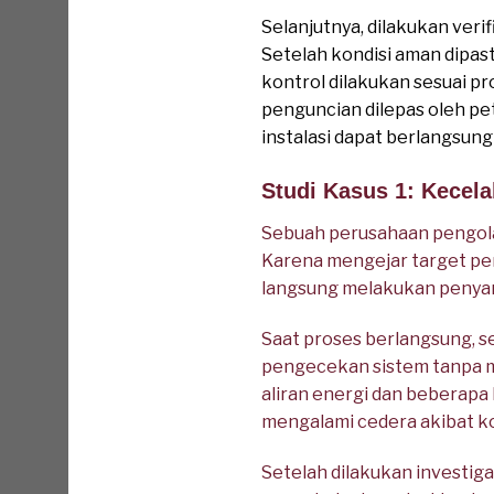
Selanjutnya, dilakukan ver
Setelah kondisi aman dipa
kontrol dilakukan sesuai pr
penguncian dilepas oleh pe
instalasi dapat berlangsun
Studi Kasus 1: Kecela
Sebuah perusahaan pengola
Karena mengejar target pe
langsung melakukan penyam
Saat proses berlangsung, 
pengecekan sistem tanpa m
aliran energi dan beberapa
mengalami cedera akibat ko
Setelah dilakukan investi