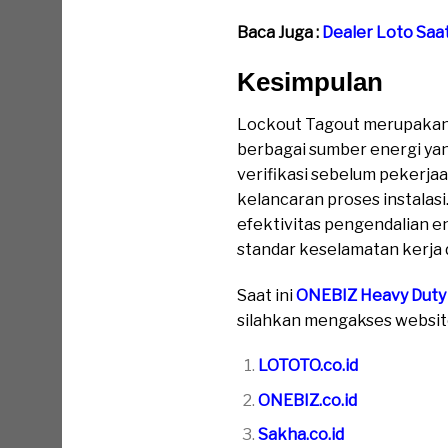
Baca Juga :
Dealer Loto Saat
Kesimpulan
Lockout Tagout merupakan 
berbagai sumber energi yan
verifikasi sebelum pekerja
kelancaran proses instala
efektivitas pengendalian en
standar keselamatan kerja d
Saat ini
ONEBIZ Heavy Duty
silahkan mengakses website 
LOTOTO.co.id
ONEBIZ.co.id
Sakha.co.id