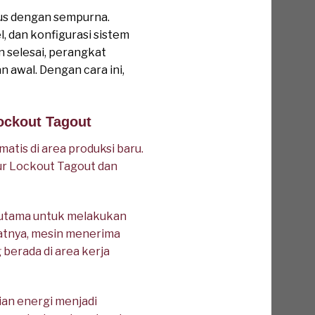
tus dengan sempurna.
 dan konfigurasi sistem
n selesai, perangkat
 awal. Dengan cara ini,
Lockout Tagout
is di area produksi baru.
ur Lockout Tagout dan
l utama untuk melakukan
batnya, mesin menerima
berada di area kerja
an energi menjadi