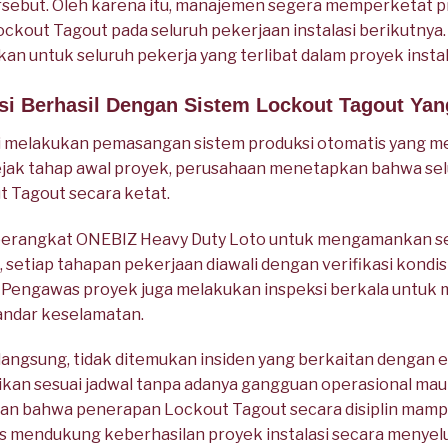
rsebut. Oleh karena itu, manajemen segera memperketat 
out Tagout pada seluruh pekerjaan instalasi berikutnya. S
an untuk seluruh pekerja yang terlibat dalam proyek instal
asi Berhasil Dengan Sistem Lockout Tagout Ya
melakukan pemasangan sistem produksi otomatis yang meli
ejak tahap awal proyek, perusahaan menetapkan bahwa sel
 Tagout secara ketat.
erangkat ONEBIZ Heavy Duty Loto untuk mengamankan sel
tu, setiap tahapan pekerjaan diawali dengan verifikasi kond
 Pengawas proyek juga melakukan inspeksi berkala untuk 
tandar keselamatan.
langsung, tidak ditemukan insiden yang berkaitan dengan en
aikan sesuai jadwal tanpa adanya gangguan operasional ma
kan bahwa penerapan Lockout Tagout secara disiplin mam
s mendukung keberhasilan proyek instalasi secara menyel