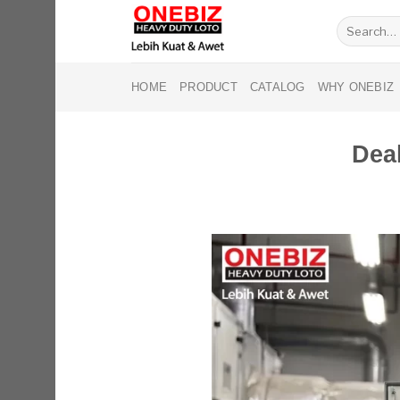
Skip
Search
to
for:
content
HOME
PRODUCT
CATALOG
WHY ONEBIZ
Deal