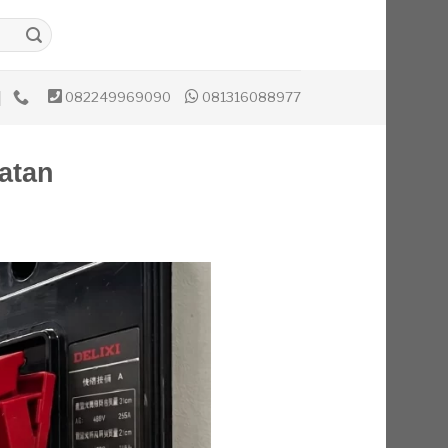
082249969090
081316088977
latan