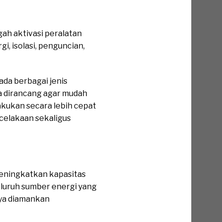
ah aktivasi peralatan
i, isolasi, penguncian,
da berbagai jenis
uga dirancang agar mudah
lakukan secara lebih cepat
celakaan sekaligus
eningkatkan kapasitas
seluruh sumber energi yang
nnya diamankan