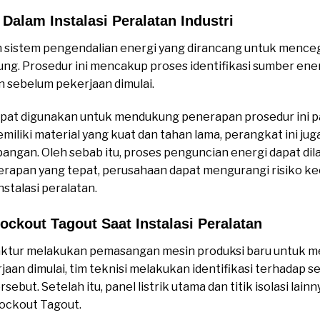
Dalam Instalasi Peralatan Industri
sistem pengendalian energi yang dirancang untuk menceg
g. Prosedur ini mencakup proses identifikasi sumber energ
an sebelum pekerjaan dimulai.
pat digunakan untuk mendukung penerapan prosedur ini pa
memiliki material yang kuat dan tahan lama, perangkat ini j
apangan. Oleh sebab itu, proses penguncian energi dapat di
rapan yang tepat, perusahaan dapat mengurangi risiko ke
stalasi peralatan.
ckout Tagout Saat Instalasi Peralatan
ktur melakukan pemasangan mesin produksi baru untuk m
aan dimulai, tim teknisi melakukan identifikasi terhadap 
but. Setelah itu, panel listrik utama dan titik isolasi lai
ckout Tagout.