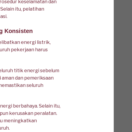
prosedur keselamatan dan
elain itu, pelatihan
asi.
ng Konsisten
batkan energi listrik,
uruh pekerjaan harus
uruh titik energi sebelum
isi aman dan pemeriksaan
memastikan seluruh
ergi berbahaya. Selain itu,
upun kerusakan peralatan.
pu meningkatkan
uruh.