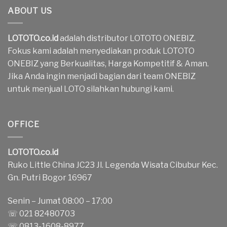
ABOUT US
LOTOTO.co.id
adalah distributor LOTOTO ONEBIZ.
Fokus kami adalah menyediakan produk LOTOTO
ONEBIZ yang Berkualitas, Harga Kompetitif & Aman.
Jika Anda ingin menjadi bagian dari team ONEBIZ
untuk menjual LOTO silahkan hubungi kami.
OFFICE
LOTOTO.co.id
Ruko Little China JC23 Jl. Legenda Wisata Cibubur Kec.
Gn. Putri Bogor 16967
Senin – Jumat 08:00 – 17:00
☏ 021 82480703
☏ 0813-1608-8977