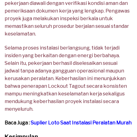
pekerjaan diawali dengan verifikasi kondisi aman dan
pemeriksaan dokumen kerja yang lengkap. Pengawas
proyek juga melakukan inspeksi berkala untuk
memastikan seluruh prosedur berjalan sesuai standar
keselamatan.
Selama proses instalasi berlangsung, tidak terjadi
insiden yang berkaitan dengan energi berbahaya.
Selain itu, pekerjaan berhasil diselesaikan sesuai
jadwal tanpa adanya gangguan operasional maupun
kerusakan peralatan. Keberhasilan ini menunjukkan
bahwa penerapan Lockout Tagout secara konsisten
mampu meningkatkan keselamatan kerja sekaligus
mendukung keberhasilan proyek instalasi secara
menyeluruh.
Baca Juga :
Suplier Loto Saat Instalasi Peralatan Murah
Kesimpulan