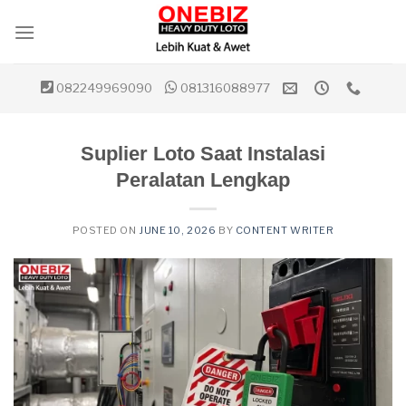
Skip
to
content
082249969090
081316088977
Suplier Loto Saat Instalasi
Peralatan Lengkap
POSTED ON
JUNE 10, 2026
BY
CONTENT WRITER