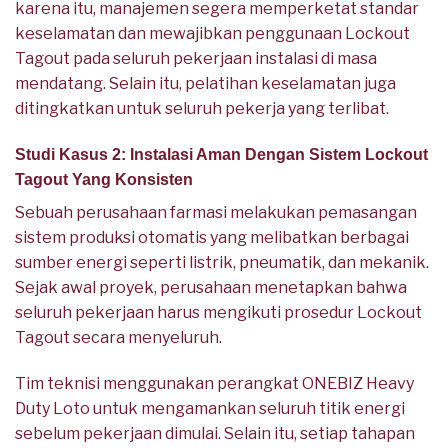
karena itu, manajemen segera memperketat standar
keselamatan dan mewajibkan penggunaan Lockout
Tagout pada seluruh pekerjaan instalasi di masa
mendatang. Selain itu, pelatihan keselamatan juga
ditingkatkan untuk seluruh pekerja yang terlibat.
Studi Kasus 2: Instalasi Aman Dengan Sistem Lockout
Tagout Yang Konsisten
Sebuah perusahaan farmasi melakukan pemasangan
sistem produksi otomatis yang melibatkan berbagai
sumber energi seperti listrik, pneumatik, dan mekanik.
Sejak awal proyek, perusahaan menetapkan bahwa
seluruh pekerjaan harus mengikuti prosedur Lockout
Tagout secara menyeluruh.
Tim teknisi menggunakan perangkat ONEBIZ Heavy
Duty Loto untuk mengamankan seluruh titik energi
sebelum pekerjaan dimulai. Selain itu, setiap tahapan