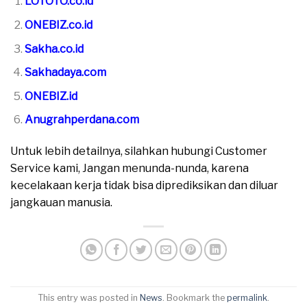
LOTOTO.co.id
ONEBIZ.co.id
Sakha.co.id
Sakhadaya.com
ONEBIZ.id
Anugrahperdana.com
Untuk lebih detailnya, silahkan hubungi Customer
Service kami, Jangan menunda-nunda, karena
kecelakaan kerja tidak bisa diprediksikan dan diluar
jangkauan manusia.
This entry was posted in
News
. Bookmark the
permalink
.