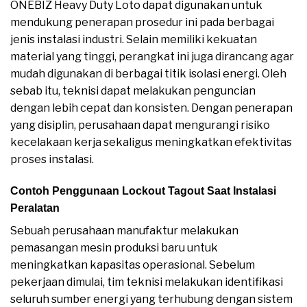
ONEBIZ Heavy Duty Loto dapat digunakan untuk
mendukung penerapan prosedur ini pada berbagai
jenis instalasi industri. Selain memiliki kekuatan
material yang tinggi, perangkat ini juga dirancang agar
mudah digunakan di berbagai titik isolasi energi. Oleh
sebab itu, teknisi dapat melakukan penguncian
dengan lebih cepat dan konsisten. Dengan penerapan
yang disiplin, perusahaan dapat mengurangi risiko
kecelakaan kerja sekaligus meningkatkan efektivitas
proses instalasi.
Contoh Penggunaan Lockout Tagout Saat Instalasi
Peralatan
Sebuah perusahaan manufaktur melakukan
pemasangan mesin produksi baru untuk
meningkatkan kapasitas operasional. Sebelum
pekerjaan dimulai, tim teknisi melakukan identifikasi
seluruh sumber energi yang terhubung dengan sistem