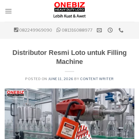
Skip
to
content
082249969090
081316088977
Distributor Resmi Loto untuk Filling
Machine
POSTED ON
JUNE 11, 2026
BY
CONTENT WRITER