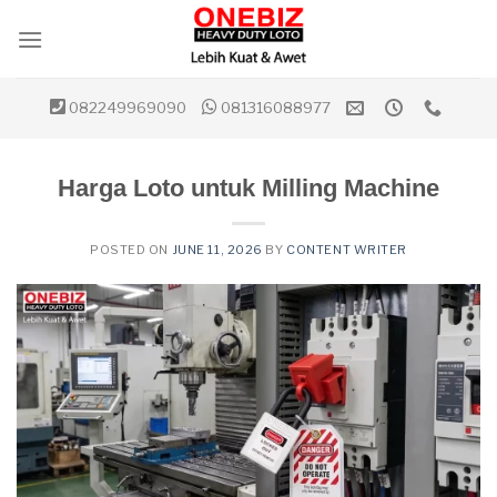
Skip
to
content
082249969090
081316088977
Harga Loto untuk Milling Machine
POSTED ON
JUNE 11, 2026
BY
CONTENT WRITER