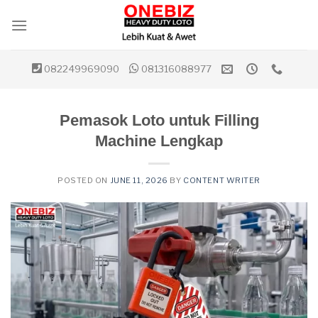
Skip
to
content
082249969090
081316088977
Pemasok Loto untuk Filling
Machine Lengkap
POSTED ON
JUNE 11, 2026
BY
CONTENT WRITER