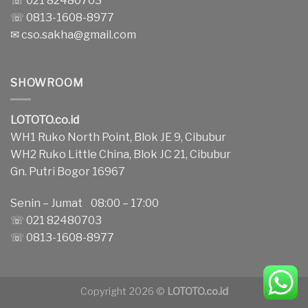
☏ 021 82480703
☏ 0813-1608-8977
✉
cso.sakha@gmail.com
SHOWROOM
LOTOTO.co.id
WH1 Ruko North Point, Blok JE 9, Cibubur
WH2 Ruko Little China, Blok JC 21, Cibubur
Gn. Putri Bogor 16967
Senin – Jumat 08:00 – 17:00
☏ 021 82480703
☏ 0813-1608-8977
Copyright 2026 ©
LOTOTO.co.id