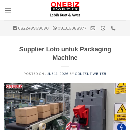
Skip
to
content
082249969090
081316088977
Supplier Loto untuk Packaging
Machine
POSTED ON
JUNE 11, 2026
BY
CONTENT WRITER