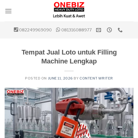
Skip
to
content
082249969090
081316088977
Tempat Jual Loto untuk Filling
Machine Lengkap
POSTED ON
JUNE 11, 2026
BY
CONTENT WRITER