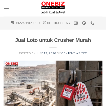
Skip
to
content
082249969090
081316088977
Jual Loto untuk Crusher Murah
POSTED ON
JUNE 12, 2026
BY
CONTENT WRITER