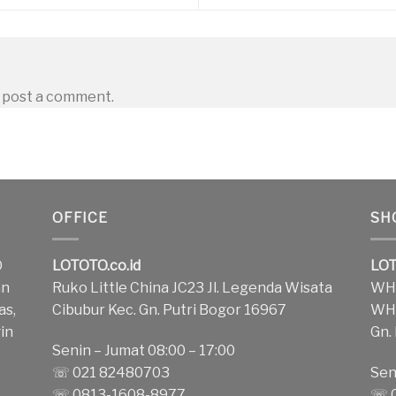
 post a comment.
OFFICE
SH
O
LOTOTO.co.id
LOT
an
Ruko Little China JC23 Jl. Legenda Wisata
WH1
as,
Cibubur Kec. Gn. Putri Bogor 16967
WH2
in
Gn.
Senin – Jumat 08:00 – 17:00
k
☏ 021 82480703
Sen
☏ 0813-1608-8977
☏ 0