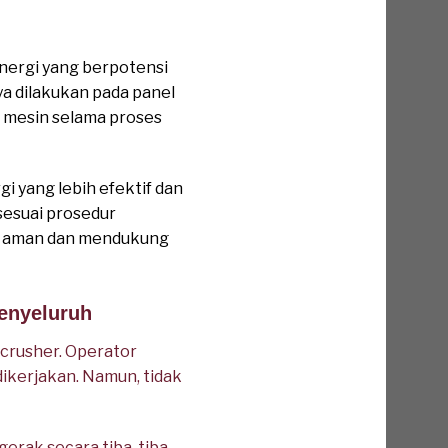
nergi yang berpotensi
a dilakukan pada panel
n mesin selama proses
yang lebih efektif dan
 sesuai prosedur
ih aman dan mendukung
Menyeluruh
crusher. Operator
ikerjakan. Namun, tidak
erak secara tiba-tiba