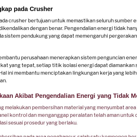
kap pada Crusher
da crusher bertujuan untuk memastikan seluruh sumber e
ikendalikan dengan benar. Pengendalian energi tidak hany
 pada sistem pendukung yang dapat memengaruhi pergeraka
mbantu perusahaan menerapkan sistem penguncian energi 
at yang tepat, setiap titik isolasi energi dapat diamankan
 Hal ini membantu menciptakan lingkungan kerja yang leb
an.
akaan Akibat Pengendalian Energi yang Tidak 
g melakukan pembersihan material yang menyumbat area 
nel kontrol dan menganggap peralatan telah aman untuk d
lasi sesuai prosedur yang berlaku.
bersihan pada area penghancur, salah satu komponen berg