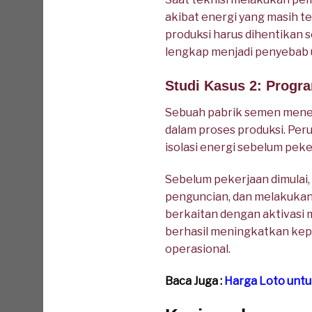
akibat energi yang masih t
produksi harus dihentikan 
lengkap menjadi penyebab u
Studi Kasus 2: Prog
Sebuah pabrik semen mener
dalam proses produksi. Pe
isolasi energi sebelum pek
Sebelum pekerjaan dimulai,
penguncian, dan melakukan v
berkaitan dengan aktivasi 
berhasil meningkatkan ke
operasional.
Baca Juga :
Harga Loto untu