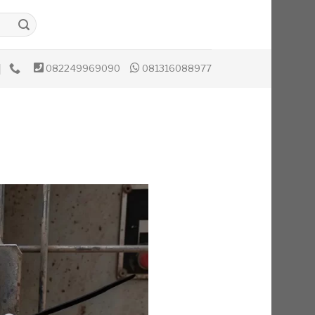
082249969090
081316088977