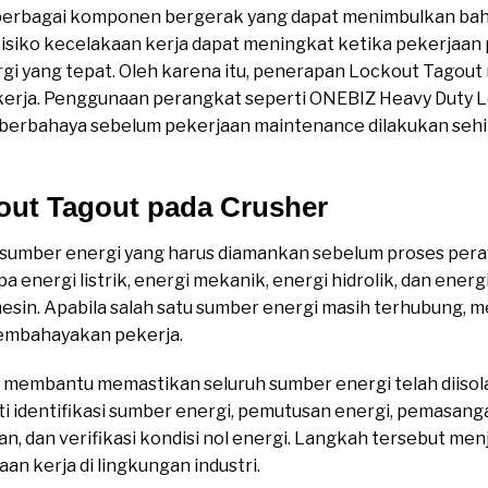
 berbagai komponen bergerak yang dapat menimbulkan bahay
Risiko kecelakaan kerja dapat meningkat ketika pekerjaan
i yang tepat. Oleh karena itu, penerapan Lockout Tagout 
kerja. Penggunaan perangkat seperti ONEBIZ Heavy Duty
 berbahaya sebelum pekerjaan maintenance dilakukan seh
out Tagout pada Crusher
 sumber energi yang harus diamankan sebelum proses pera
a energi listrik, energi mekanik, energi hidrolik, dan ener
in. Apabila salah satu sumber energi masih terhubung, me
membahayakan pekerja.
membantu memastikan seluruh sumber energi telah diisol
puti identifikasi sumber energi, pemutusan energi, pemasa
, dan verifikasi kondisi nol energi. Langkah tersebut men
n kerja di lingkungan industri.