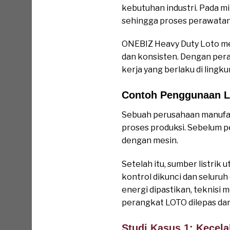
kebutuhan industri. Pada 
sehingga proses perawatan d
ONEBIZ Heavy Duty Loto m
dan konsisten. Dengan pera
kerja yang berlaku di lingku
Contoh Penggunaan L
Sebuah perusahaan manufak
proses produksi. Sebelum p
dengan mesin.
Setelah itu, sumber listri
kontrol dikunci dan seluruh
energi dipastikan, teknisi
perangkat LOTO dilepas dan
Studi Kasus 1: Kecel