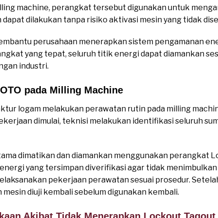
milling machine, perangkat tersebut digunakan untuk men
apat dilakukan tanpa risiko aktivasi mesin yang tidak dise
embantu perusahaan menerapkan sistem pengamanan energ
ngkat yang tepat, seluruh titik energi dapat diamankan s
ngan industri.
OTO pada Milling Machine
tur logam melakukan perawatan rutin pada milling machi
ekerjaan dimulai, teknisi melakukan identifikasi seluruh s
k utama dimatikan dan diamankan menggunakan perangkat L
 energi yang tersimpan diverifikasi agar tidak menimbulkan r
 melaksanakan pekerjaan perawatan sesuai prosedur. Setelah
 mesin diuji kembali sebelum digunakan kembali.
akaan Akibat Tidak Menerapkan Lockout Tagout