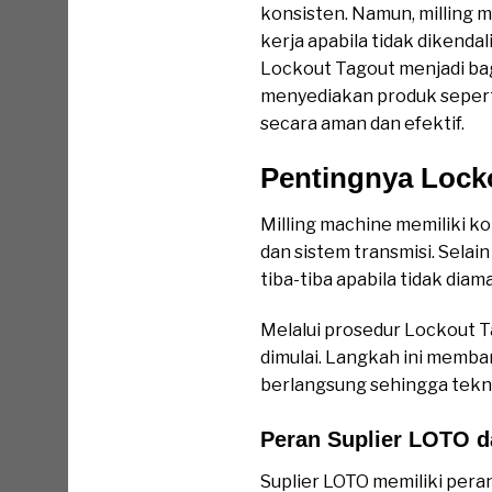
konsisten. Namun, milling 
kerja apabila tidak dikend
Lockout Tagout menjadi bag
menyediakan produk seper
secara aman dan efektif.
Pentingnya Locko
Milling machine memiliki k
dan sistem transmisi. Selai
tiba-tiba apabila tidak dia
Melalui prosedur Lockout Ta
dimulai. Langkah ini memb
berlangsung sehingga tekni
Peran Suplier LOTO 
Suplier LOTO memiliki per