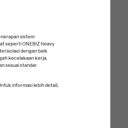
enerapan sistem
kat seperti ONEBIZ Heavy
erisolasi dengan baik
ah kecelakaan kerja,
an sesuai standar
tuk informasi lebih detail,