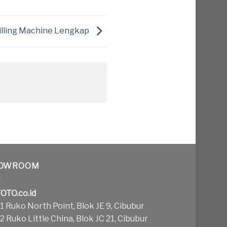
Milling Machine Lengkap
OWROOM
OTO.co.id
 Ruko North Point, Blok JE 9, Cibubur
 Ruko Little China, Blok JC 21, Cibubur