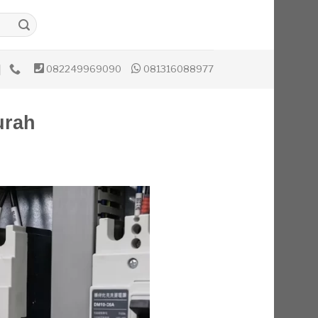
082249969090
081316088977
urah