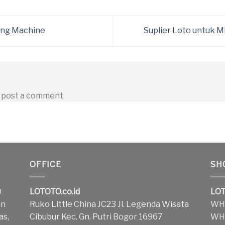
ling Machine
Suplier Loto untuk 
 post a comment.
OFFICE
SH
O
LOTOTO.co.id
LOT
an
Ruko Little China JC23 Jl. Legenda Wisata
WH1
as,
Cibubur Kec. Gn. Putri Bogor 16967
WH2