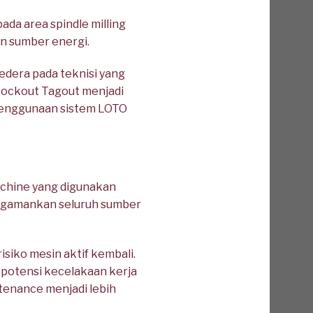
da area spindle milling
n sumber energi.
edera pada teknisi yang
 Lockout Tagout menjadi
 penggunaan sistem LOTO
achine yang digunakan
ngamankan seluruh sumber
isiko mesin aktif kembali.
potensi kecelakaan kerja
tenance menjadi lebih