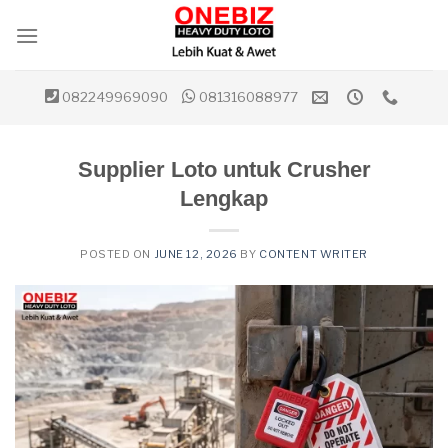
Skip
to
content
082249969090
081316088977
Supplier Loto untuk Crusher
Lengkap
POSTED ON
JUNE 12, 2026
BY
CONTENT WRITER