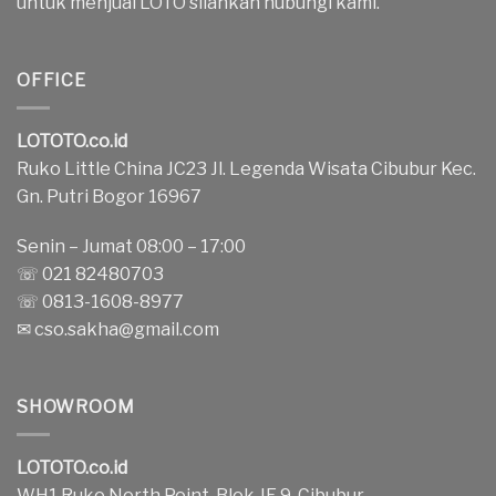
untuk menjual LOTO silahkan hubungi kami.
OFFICE
LOTOTO.co.id
Ruko Little China JC23 Jl. Legenda Wisata Cibubur Kec.
Gn. Putri Bogor 16967
Senin – Jumat 08:00 – 17:00
☏ 021 82480703
☏ 0813-1608-8977
✉
cso.sakha@gmail.com
SHOWROOM
LOTOTO.co.id
WH1 Ruko North Point, Blok JE 9, Cibubur