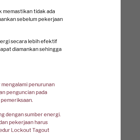
k memastikan tidak ada
iamankan sebelum pekerjaan
gi secara lebih efektif
p dapat diamankan sehingga
ng mengalami penurunan
kan penguncian pada
 pemeriksaan.
ung dengan sumber energi.
an pekerjaan harus
sedur Lockout Tagout