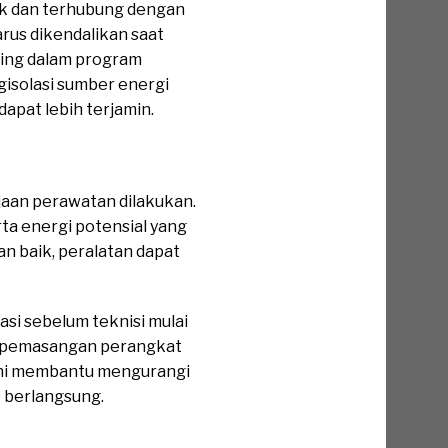
ik dan terhubung dengan
rus dikendalikan saat
ting dalam program
isolasi sumber energi
pat lebih terjamin.
aan perawatan dilakukan.
rta energi potensial yang
an baik, peralatan dapat
si sebelum teknisi mulai
a, pemasangan perangkat
 ini membantu mengurangi
 berlangsung.