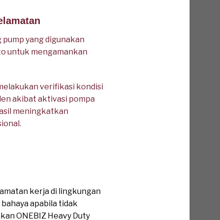
elamatan
g pump yang digunakan
oto untuk mengamankan
elakukan verifikasi kondisi
den akibat aktivasi pompa
hasil meningkatkan
ional.
matan kerja di lingkungan
bahaya apabila tidak
akan ONEBIZ Heavy Duty