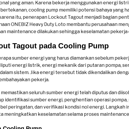
onal yang aman. Karena bekerja menggunakan energi listr
a bertekanan, cooling pump memiliki potensi bahaya yang ha
karena itu, penerapan Lockout Tagout menjadi bagian pen
unaan ONEBIZ Heavy Duty Loto membantu perusahaan meng
an maintenance dilakukan sehingga keselamatan pekerja da
out Tagout pada Cooling Pump
erapa sumber energi yang harus diamankan sebelum pekerj
puti energi listrik, energi mekanik dari putaran pompa, se
 dalam sistem. Jika energi tersebut tidak dikendalikan deng
 membahayakan pekerja.
emastikan seluruh sumber energi telah diputus dan diisola
up identifikasi sumber energi, penghentian operasi pomp
el peringatan, dan verifikasi kondisi nol energi. Langkah
erta meningkatkan keselamatan selama proses maintenance
a Cooling Pump