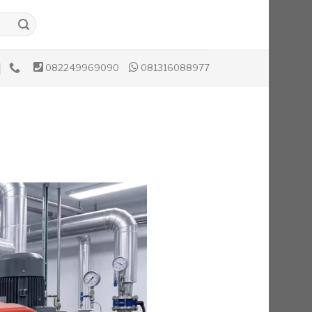
082249969090
081316088977