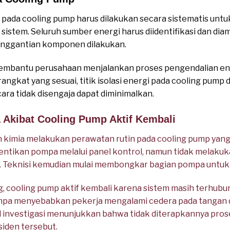
ada cooling pump harus dilakukan secara sistematis untu
m sistem. Seluruh sumber energi harus diidentifikasi dan d
penggantian komponen dilakukan.
mbantu perusahaan menjalankan proses pengendalian ener
angkat yang sesuai, titik isolasi energi pada cooling pum
cara tidak disengaja dapat diminimalkan.
a Akibat Cooling Pump Aktif Kembali
an kimia melakukan perawatan rutin pada cooling pump ya
ntikan pompa melalui panel kontrol, namun tidak melaku
ma. Teknisi kemudian mulai membongkar bagian pompa untuk
, cooling pump aktif kembali karena sistem masih terhub
a menyebabkan pekerja mengalami cedera pada tangan d
l investigasi menunjukkan bahwa tidak diterapkannya pro
iden tersebut.