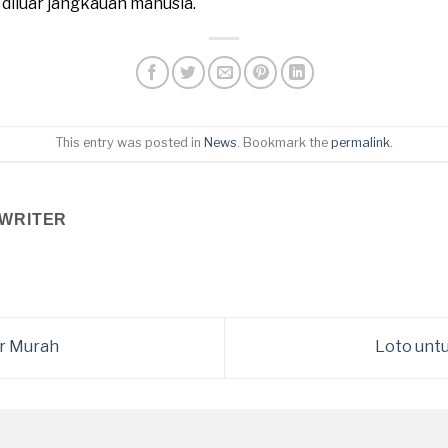
n diluar jangkauan manusia.
This entry was posted in
News
. Bookmark the
permalink
.
WRITER
er Murah
Loto unt