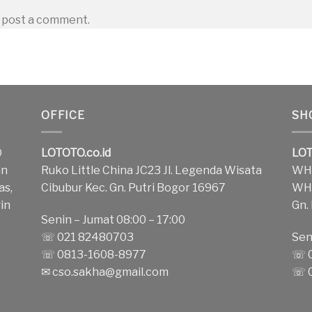
 post a comment.
OFFICE
SH
O
LOTOTO.co.id
LOT
an
Ruko Little China JC23 Jl. Legenda Wisata
WH1
as,
Cibubur Kec. Gn. Putri Bogor 16967
WH2
in
Gn.
Senin – Jumat 08:00 – 17:00
k
☏ 021 82480703
Sen
☏ 0813-1608-8977
☏ 0
✉
cso.sakha@gmail.com
☏ 0