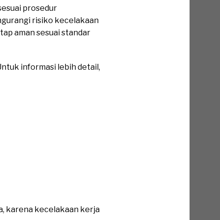
sesuai prosedur
gurangi risiko kecelakaan
etap aman sesuai standar
tuk informasi lebih detail,
a, karena kecelakaan kerja