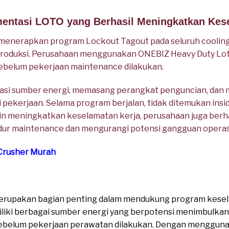
mentasi LOTO yang Berhasil Meningkatkan Kes
menerapkan program Lockout Tagout pada seluruh coolin
 produksi. Perusahaan menggunakan ONEBIZ Heavy Duty L
i sebelum pekerjaan maintenance dilakukan.
kasi sumber energi, memasang perangkat penguncian, dan m
 pekerjaan. Selama program berjalan, tidak ditemukan insi
lain meningkatkan keselamatan kerja, perusahaan juga ber
ur maintenance dan mengurangi potensi gangguan operas
 Crusher Murah
erupakan bagian penting dalam mendukung program kesela
iliki berbagai sumber energi yang berpotensi menimbulkan 
sebelum pekerjaan perawatan dilakukan. Dengan menggun