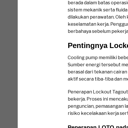
berada dalam batas operasi
sistem mekanik serta fluid
dilakukan perawatan. Oleh 
keselamatan kerja. Pengg
berbahaya sebelum pekerja
Pentingnya Lock
Cooling pump memiliki beb
Sumber energi tersebut meli
berasal dari tekanan cairan
aktif secara tiba-tiba dan
Penerapan Lockout Tagout m
bekerja. Proses ini mencak
penguncian, pemasangan lab
risiko kecelakaan kerja s
Penerapan LOTO pad