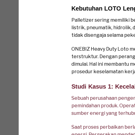
Kebutuhan LOTO Lengk
Palletizer sering memiliki 
listrik, pneumatik, hidroli
tidak disengaja selama pek
ONEBIZ Heavy Duty Loto me
terstruktur. Dengan perangk
dimulai. Hal ini membantu
prosedur keselamatan kerja
Studi Kasus 1: Kecela
Sebuah perusahaan pengem
pemindahan produk. Operato
sumber energi yang terhubu
Saat proses perbaikan berl
energi. Pergerakan mendad