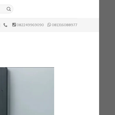
082249969090
081316088977