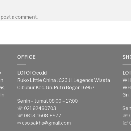
 post a comment.
OFFICE
SH
O
LOTOTO.co.id
LOT
an
Ruko Little China JC23 Jl. Legenda Wisata
WH1
as,
Cibubur Kec. Gn. Putri Bogor 16967
WH2
in
Gn.
Senin – Jumat 08:00 – 17:00
k
☏ 021 82480703
Sen
☏ 0813-1608-8977
☏ 0
✉
cso.sakha@gmail.com
☏ 0