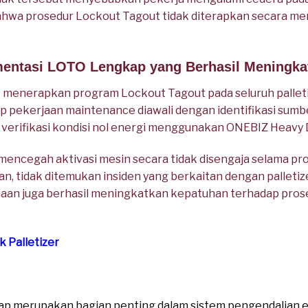
ahwa prosedur Lockout Tagout tidak diterapkan secara m
mentasi LOTO Lengkap yang Berhasil Meningk
 menerapkan program Lockout Tagout pada seluruh palleti
iap pekerjaan maintenance diawali dengan identifikasi sum
verifikasi kondisi nol energi menggunakan ONEBIZ Heavy 
mencegah aktivasi mesin secara tidak disengaja selama pr
an, tidak ditemukan insiden yang berkaitan dengan palleti
haan juga berhasil meningkatkan kepatuhan terhadap pros
 Palletizer
kap merupakan bagian penting dalam sistem pengendalian e