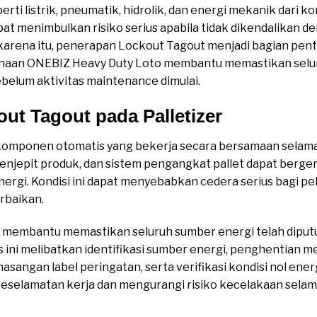
rti listrik, pneumatik, hidrolik, dan energi mekanik dari
at menimbulkan risiko serius apabila tidak dikendalikan d
karena itu, penerapan Lockout Tagout menjadi bagian pen
unaan ONEBIZ Heavy Duty Loto membantu memastikan selu
ebelum aktivitas maintenance dimulai.
ut Tagout pada Palletizer
 komponen otomatis yang bekerja secara bersamaan selama
enjepit produk, dan sistem pengangkat pallet dapat berger
rgi. Kondisi ini dapat menyebabkan cedera serius bagi pe
rbaikan.
membantu memastikan seluruh sumber energi telah diputus
s ini melibatkan identifikasi sumber energi, penghentian 
sangan label peringatan, serta verifikasi kondisi nol ener
selamatan kerja dan mengurangi risiko kecelakaan sela