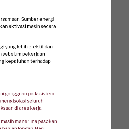
 bersamaan. Sumber energi
lkan aktivasi mesin secara
yang lebih efektif dan
kan sebelum pekerjaan
ung kepatuhan terhadap
mi gangguan pada sistem
 mengisolasi seluruh
saan di area kerja.
na masih menerima pasokan
bagian lengan. Hasil