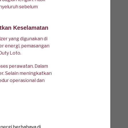
enyeluruh sebelum
atkan Keselamatan
zer yang digunakan di
ber energi, pemasangan
Duty Loto.
oses perawatan. Dalam
zer. Selain meningkatkan
edur operasional dan
nergi berbahaya di