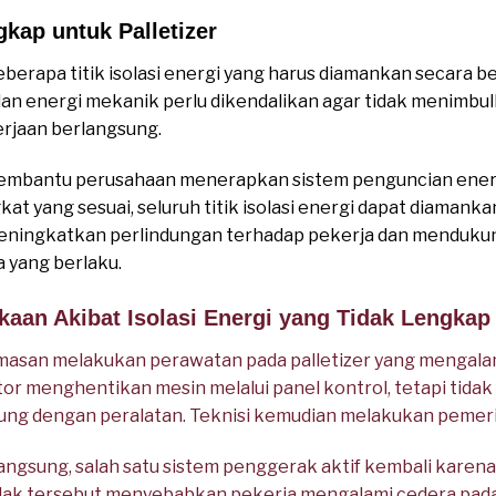
ap untuk Palletizer
beberapa titik isolasi energi yang harus diamankan secara
k, dan energi mekanik perlu dikendalikan agar tidak menimbu
erjaan berlangsung.
mbantu perusahaan menerapkan sistem penguncian energi 
at yang sesuai, seluruh titik isolasi energi dapat diaman
 meningkatkan perlindungan terhadap pekerja dan menduk
 yang berlaku.
kaan Akibat Isolasi Energi yang Tidak Lengkap
asan melakukan perawatan pada palletizer yang mengala
r menghentikan mesin melalui panel kontrol, tetapi tidak
ng dengan peralatan. Teknisi kemudian melakukan pemerik
angsung, salah satu sistem penggerak aktif kembali kare
ak tersebut menyebabkan pekerja mengalami cedera pada 