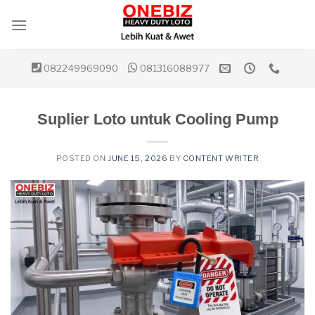
Skip
to
content
082249969090
081316088977
Suplier Loto untuk Cooling Pump
POSTED ON
JUNE 15, 2026
BY
CONTENT WRITER