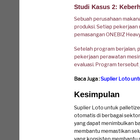
Studi Kasus 2: Keberh
Sebuah perusahaan makanan
produksi. Setiap pekerjaan 
pemasangan ONEBIZ Heavy Du
Setelah program berjalan,
pekerjaan perawatan mesin.
evaluasi. Program tersebut
Baca Juga :
Suplier Loto unt
Kesimpulan
Suplier Loto untuk palleti
otomatis di berbagai sektor 
yang dapat menimbulkan bah
membantu memastikan selur
yang konsisten membantu m