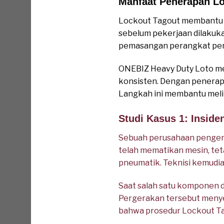
Manfaat Penerapan Lo
Lockout Tagout membantu m
sebelum pekerjaan dilakukan.
pemasangan perangkat pengu
ONEBIZ Heavy Duty Loto me
konsisten. Dengan penerapan
Langkah ini membantu melin
Studi Kasus 1: Insid
Sebuah perusahaan pengema
telah mematikan mesin, tet
pneumatik. Teknisi kemudi
Saat salah satu komponen di
Pergerakan tersebut menye
bahwa prosedur Lockout Tag