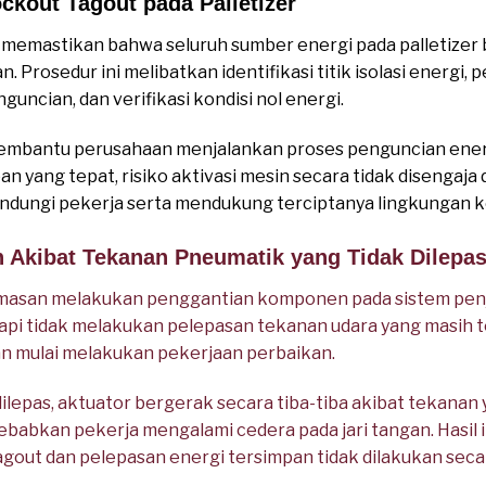
ckout Tagout pada Palletizer
emastikan bahwa seluruh sumber energi pada palletizer 
 Prosedur ini melibatkan identifikasi titik isolasi energi,
ncian, dan verifikasi kondisi nol energi.
mbantu perusahaan menjalankan proses penguncian energi
 yang tepat, risiko aktivasi mesin secara tidak disengaja 
dungi pekerja serta mendukung terciptanya lingkungan ke
en Akibat Tekanan Pneumatik yang Tidak Dilepa
san melakukan penggantian komponen pada sistem penjep
api tidak melakukan pelepasan tekanan udara yang masih 
an mulai melakukan pekerjaan perbaikan.
lepas, aktuator bergerak secara tiba-tiba akibat tekanan 
babkan pekerja mengalami cedera pada jari tangan. Hasil 
out dan pelepasan energi tersimpan tidak dilakukan seca