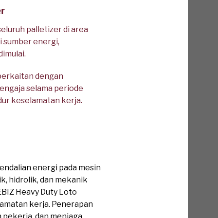
er
ruh palletizer di area
si sumber energi,
imulai.
berkaitan dengan
sengaja selama periode
dur keselamatan kerja.
endalian energi pada mesin
ik, hidrolik, dan mekanik
EBIZ Heavy Duty Loto
lamatan kerja. Penerapan
 pekerja, dan menjaga