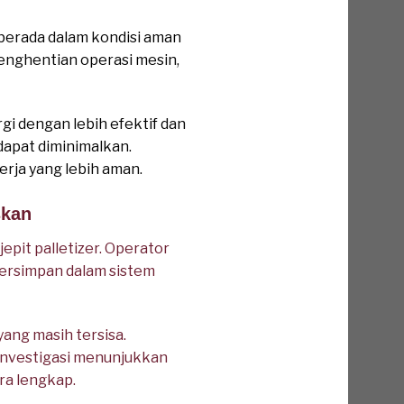
berada dalam kondisi aman
 penghentian operasi mesin,
 dengan lebih efektif dan
dapat diminimalkan.
rja yang lebih aman.
skan
it palletizer. Operator
tersimpan dalam sistem
yang masih tersisa.
investigasi menunjukkan
ra lengkap.