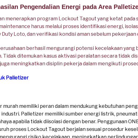
asilan Pengendalian Energi pada Area Palletiz
 menerapkan program Lockout Tagout yang ketat pada selu
maintenance harus melalui proses identifikasi energi, isola
ty Loto, dan verifikasi kondisi aman sebelum pekerjaan d
 perusahaan berhasil mengurangi potensi kecelakaan yang 
 Tidak ditemukan kasus aktivasi peralatan secara tidak di
 juga meningkatkan disiplin pekerja dalam mengikuti prose
uk Palletizer
zer murah memiliki peran dalam mendukung kebutuhan peng
industri. Palletizer memiliki sumber energi listrik, pneumat
aya apabila tidak diisolasi dengan benar. Penggunaan ON
uh proses Lockout Tagout berjalan sesuai prosedur kese
engurangi risiko kecelakaan, meningkatkan perlindungan