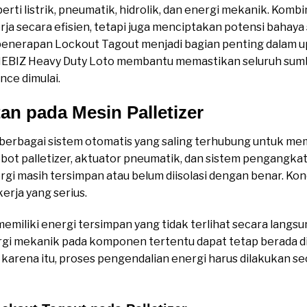
rti listrik, pneumatik, hidrolik, dan energi mekanik. Kombi
 secara efisien, tetapi juga menciptakan potensi bahaya
, penerapan Lockout Tagout menjadi bagian penting dalam 
BIZ Heavy Duty Loto membantu memastikan seluruh sumber
nce dimulai.
an pada Mesin Palletizer
ari berbagai sistem otomatis yang saling terhubung untuk 
obot palletizer, aktuator pneumatik, dan sistem pengangkat
ergi masih tersimpan atau belum diisolasi dengan benar. Kon
rja yang serius.
g memiliki energi tersimpan yang tidak terlihat secara lang
rgi mekanik pada komponen tertentu dapat tetap berada d
h karena itu, proses pengendalian energi harus dilakukan 