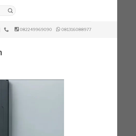
082249969090
081316088977
h