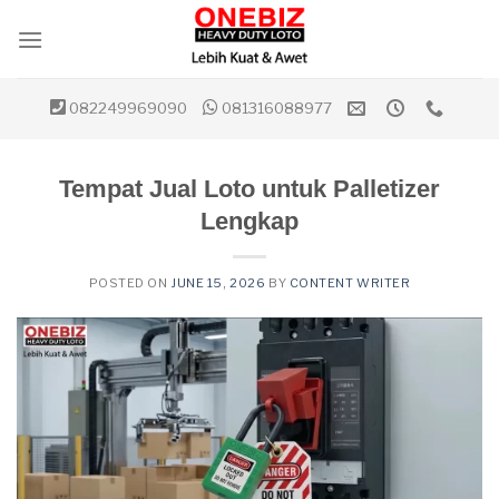
Skip
to
content
082249969090
081316088977
Tempat Jual Loto untuk Palletizer
Lengkap
POSTED ON
JUNE 15, 2026
BY
CONTENT WRITER