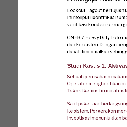
Lockout Tagout bertujuan 
ini meliputi identifikasi s
verifikasi kondisi nol energ
ONEBIZ Heavy Duty Loto me
dan konsisten. Dengan pengu
dapat diminimalkan sehingg
Studi Kasus 1: Aktiv
Sebuah perusahaan makana
Operator menghentikan mesi
Teknisi kemudian mulai me
Saat pekerjaan berlangsung
ke sistem. Pergerakan men
investigasi menunjukkan b