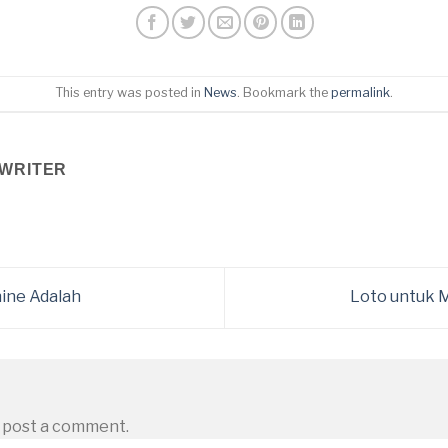
This entry was posted in
News
. Bookmark the
permalink
.
WRITER
ine Adalah
Loto untuk 
 post a comment.