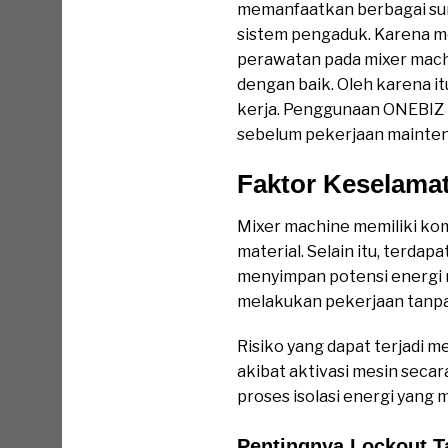
memanfaatkan berbagai sumbe
sistem pengaduk. Karena m
perawatan pada mixer machi
dengan baik. Oleh karena 
kerja. Penggunaan ONEBIZ 
sebelum pekerjaan mainten
Faktor Keselama
Mixer machine memiliki ko
material. Selain itu, terda
menyimpan potensi energi m
melakukan pekerjaan tanpa
Risiko yang dapat terjadi 
akibat aktivasi mesin secar
proses isolasi energi yang
Pentingnya Lockout T