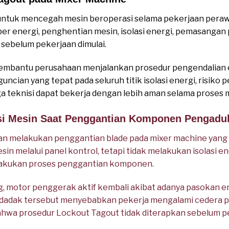
untuk mencegah mesin beroperasi selama pekerjaan peraw
umber energi, penghentian mesin, isolasi energi, pemasanga
i sebelum pekerjaan dimulai.
mbantu perusahaan menjalankan prosedur pengendalian en
ncian yang tepat pada seluruh titik isolasi energi, risiko
a teknisi dapat bekerja dengan lebih aman selama proses
asi Mesin Saat Penggantian Komponen Pengadu
n melakukan penggantian blade pada mixer machine yang
n melalui panel kontrol, tetapi tidak melakukan isolasi en
lakukan proses penggantian komponen.
, motor penggerak aktif kembali akibat adanya pasokan e
dadak tersebut menyebabkan pekerja mengalami cedera pa
ahwa prosedur Lockout Tagout tidak diterapkan sebelum pe