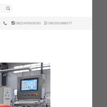
082249969090
081316088977