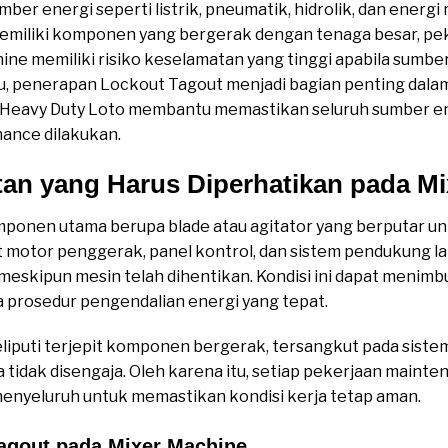
r energi seperti listrik, pneumatik, hidrolik, dan energi
emiliki komponen yang bergerak dengan tenaga besar, pek
ne memiliki risiko keselamatan yang tinggi apabila sumber
itu, penerapan Lockout Tagout menjadi bagian penting dal
Heavy Duty Loto membantu memastikan seluruh sumber ener
ance dilakukan.
tan yang Harus Diperhatikan pada M
mponen utama berupa blade atau agitator yang berputar 
pat motor penggerak, panel kontrol, dan sistem pendukung l
eskipun mesin telah dihentikan. Kondisi ini dapat menimbu
 prosedur pengendalian energi yang tepat.
meliputi terjepit komponen bergerak, tersangkut pada sist
a tidak disengaja. Oleh karena itu, setiap pekerjaan maint
 menyeluruh untuk memastikan kondisi kerja tetap aman.
agout pada Mixer Machine